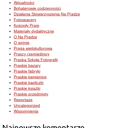
Aktualności
Bohaterowie codzienności
Działania Stowarzyszenia Na Pradze
Fotospacery
Kościoły Pragi
Materiały dydaktyczne
O Na Pradze
O wojnie
Praga wielokulturowa
Prascy rzemieślnicy
Praska Szkoła Fotografii
Praskie bazary
Praskie fabryki
Praskie kamienice
Praskie kapliczki
Praskie książki
Praskie przedmioty
Reportaże
Uncategorized
Wspomnienia
Najnowsze komentarze