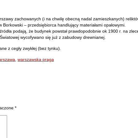
arszawy zachowanych (i na chwilę obecną nadal zamieszkanych) relikt
aw Borkowski – przedsiębiorca handlujący materiałami opałowymi.
e źródła podają, że budynek powstał prawdopodobnie ok 1900 r. na zl
e Światowej wycofywano się już z zabudowy drewnianej.
e z cegły zwykłej (bez tynku).
arszawa
,
warszawska praga
naczone
*