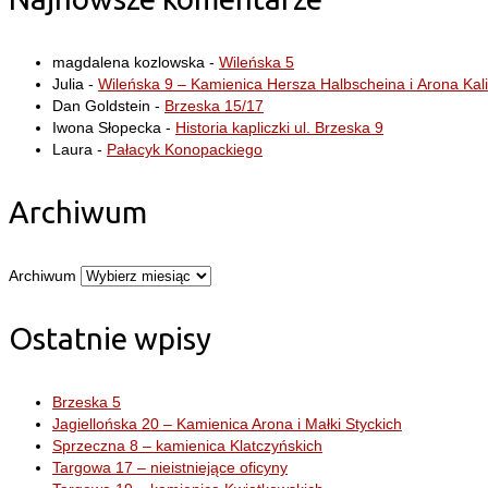
magdalena kozlowska
-
Wileńska 5
Julia
-
Wileńska 9 – Kamienica Hersza Halbscheina i Arona Kal
Dan Goldstein
-
Brzeska 15/17
Iwona Słopecka
-
Historia kapliczki ul. Brzeska 9
Laura
-
Pałacyk Konopackiego
Archiwum
Archiwum
Ostatnie wpisy
Brzeska 5
Jagiellońska 20 – Kamienica Arona i Małki Styckich
Sprzeczna 8 – kamienica Klatczyńskich
Targowa 17 – nieistniejące oficyny