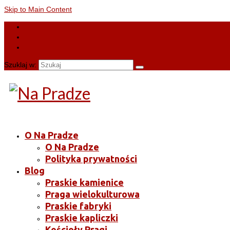
Skip to Main Content
Szuklaj w:
O Na Pradze
O Na Pradze
Polityka prywatności
Blog
Praskie kamienice
Praga wielokulturowa
Praskie fabryki
Praskie kapliczki
Kościoły Pragi