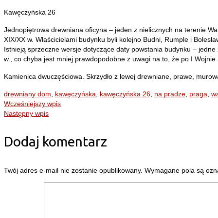
Kawęczyńska 26
Jednopiętrowa drewniana oficyna – jeden z nielicznych na terenie W
XIX/XX w. Właścicielami budynku byli kolejno Budni, Rumple i Bolesł
Istnieją sprzeczne wersje dotyczące daty powstania budynku – jedn
w., co chyba jest mniej prawdopodobne z uwagi na to, że po I Wojni
Kamienica dwuczęściowa. Skrzydło z lewej drewniane, prawe, murowan
drewniany dom
,
kawęczyńska
,
kawęczyńska 26
,
na pradze
,
praga
,
w
Wcześniejszy wpis
Następny wpis
Dodaj komentarz
Twój adres e-mail nie zostanie opublikowany.
Wymagane pola są oz