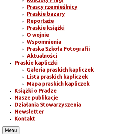
Prascy rzemieślnicy
Praskie bazary
Reportaże
Praskie książki
O wojnie
Wspomnienia
Praska Szkoła Fotografii
Aktualności
Praskie kapliczki
Galeria praskich kapliczek
Lista praskich kapliczek
Mapa praskich kapliczek
Książki o Pradze
Nasze publikacje
Działania Stowarzyszenia
Newsletter
Kontakt
Menu