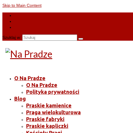
Skip to Main Content
Szuklaj w:
O Na Pradze
O Na Pradze
Polityka prywatności
Blog
Praskie kamienice
Praga wielokulturowa
Praskie fabryki
Praskie kapliczki
Kościoły Pragi