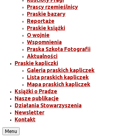
Prascy rzemieślnicy
Praskie bazary
Reportaże
Praskie książki
O wojnie
Wspomnienia
Praska Szkoła Fotografii
Aktualności
Praskie kapliczki
Galeria praskich kapliczek
Lista praskich kapliczek
Mapa praskich kapliczek
Książki o Pradze
Nasze publikacje
Działania Stowarzyszenia
Newsletter
Kontakt
Menu