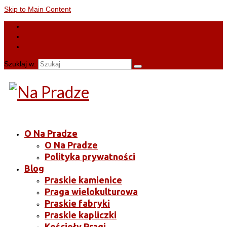
Skip to Main Content
Szuklaj w:
O Na Pradze
O Na Pradze
Polityka prywatności
Blog
Praskie kamienice
Praga wielokulturowa
Praskie fabryki
Praskie kapliczki
Kościoły Pragi