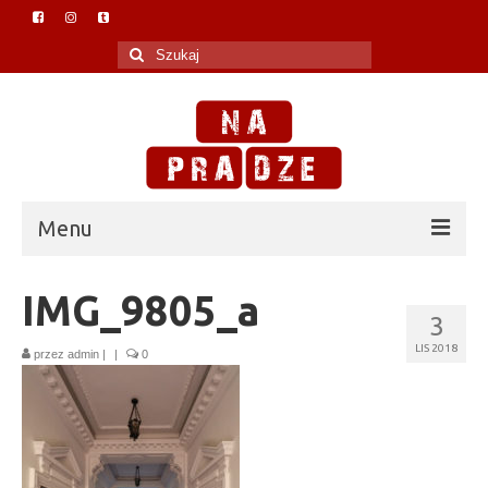
Szuklaj
w:
Menu
O Na Pradze
IMG_9805_a
3
Polityka prywatności
LIS 2018
przez
admin
|
|
0
Blog
W mediach
Praska biblioteczka