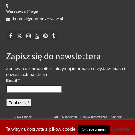
Warszawa Praga
kontakt@napradze.waw.pl
Zapisz się do newslettera
Zamów nasz newsletter i otrzymuj informacje o wydarzeniach i
nowościach na stronie.
Email
*
O Na Pradze
Blog
W mediach
Praska biblioteczka
Kontakt
Polityka prywatności
Ta witryna korzysta z plików cookie.
Dowiedz
Ok, rozumiem
© 2026 Na Pradze - WordPress Theme by
Kadence WP