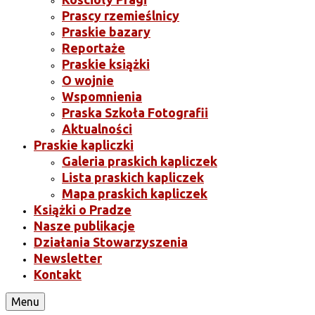
Prascy rzemieślnicy
Praskie bazary
Reportaże
Praskie książki
O wojnie
Wspomnienia
Praska Szkoła Fotografii
Aktualności
Praskie kapliczki
Galeria praskich kapliczek
Lista praskich kapliczek
Mapa praskich kapliczek
Książki o Pradze
Nasze publikacje
Działania Stowarzyszenia
Newsletter
Kontakt
Menu