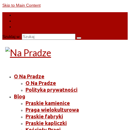
Skip to Main Content
Szuklaj w:
O Na Pradze
O Na Pradze
Polityka prywatności
Blog
Praskie kamienice
Praga wielokulturowa
Praskie fabryki
Praskie kapliczki
Kościoły Pragi