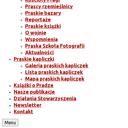
Prascy rzemieślnicy
Praskie bazary
Reportaże
Praskie książki
O wojnie
Wspomnienia
Praska Szkoła Fotografii
Aktualności
Praskie kapliczki
Galeria praskich kapliczek
Lista praskich kapliczek
Mapa praskich kapliczek
Książki o Pradze
Nasze publikacje
Działania Stowarzyszenia
Newsletter
Kontakt
Menu