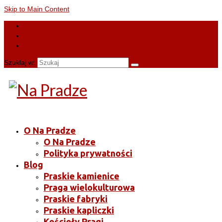
Skip to Main Content
Szuklaj w:
O Na Pradze
O Na Pradze
Polityka prywatności
Blog
Praskie kamienice
Praga wielokulturowa
Praskie fabryki
Praskie kapliczki
Kościoły Pragi