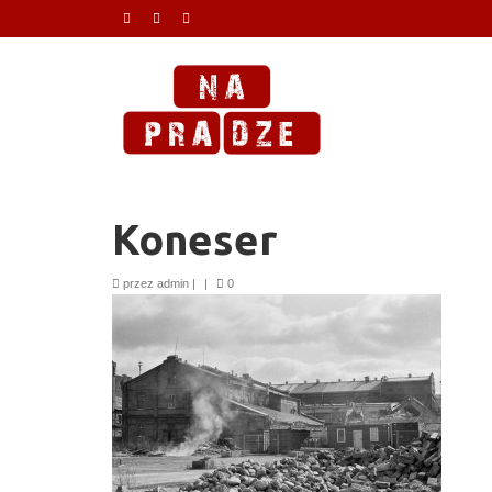
Koneser
przez
admin
|
|
0