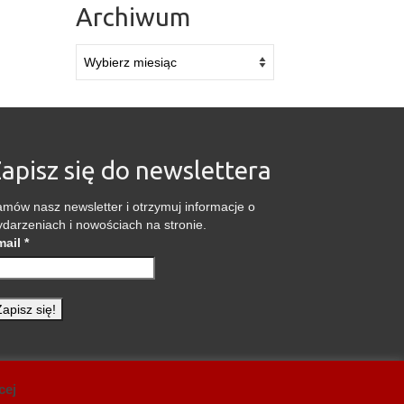
Archiwum
Archiwum
apisz się do newslettera
mów nasz newsletter i otrzymuj informacje o
darzeniach i nowościach na stronie.
mail
*
a Pradze
Blog
W mediach
Praska biblioteczka
Kontakt
cej
Polityka prywatności