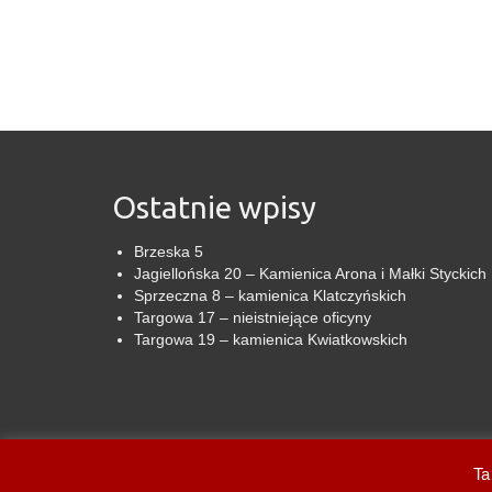
Ostatnie wpisy
Brzeska 5
Jagiellońska 20 – Kamienica Arona i Małki Styckich
Sprzeczna 8 – kamienica Klatczyńskich
Targowa 17 – nieistniejące oficyny
Targowa 19 – kamienica Kwiatkowskich
© 2026 Na Pradze - WordPress Theme by
Kadence WP
Ta