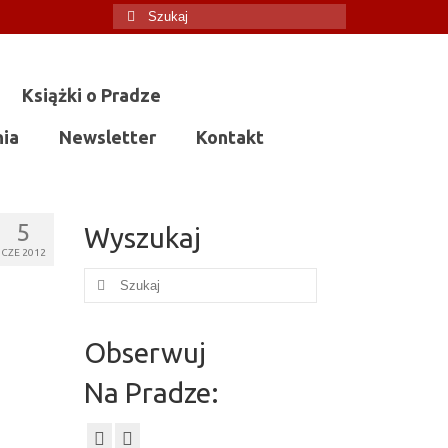
Szuklaj
w:
Książki o Pradze
nia
Newsletter
Kontakt
5
Wyszukaj
CZE 2012
Szuklaj
w:
Obserwuj
Na Pradze: