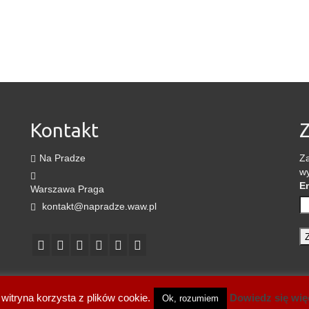
Kontakt
Z
Na Pradze
Za
wy
E
Warszawa Praga
kontakt@napradze.waw.pl
O N
 witryna korzysta z plików cookie.
Dowiedz się wię
Ok, rozumiem