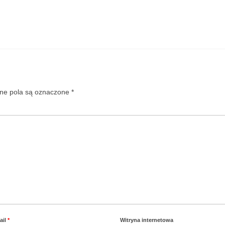
e pola są oznaczone
*
ail
*
Witryna internetowa