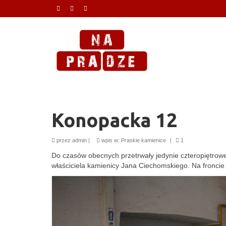
Konopacka 12
przez
admin
|
wpis w:
Praskie kamienice
|
1
Do czasów obecnych przetrwały jedynie czteropiętrow
właściciela kamienicy Jana Ciechomskiego. Na froncie s