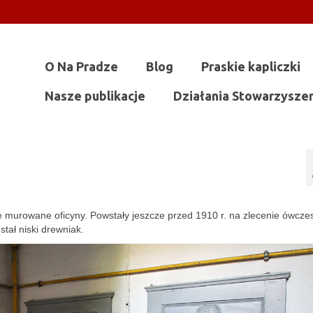
O Na Pradze
Blog
Praskie kapliczki
Nasze publikacje
Działania Stowarzysze
e murowane oficyny. Powstały jeszcze przed 1910 r. na zlecenie ówcz
tał niski drewniak.