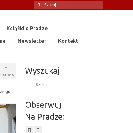
Szuklaj
w:
Książki o Pradze
nia
Newsletter
Kontakt
1
Wyszukaj
GRU 2016
Szuklaj
w:
esnego
Obserwuj
Na Pradze: