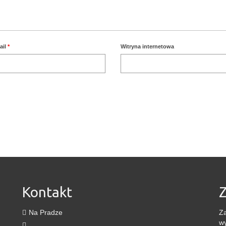
ail
*
Witryna internetowa
Kontakt
Z
Na Pradze
Za
wy