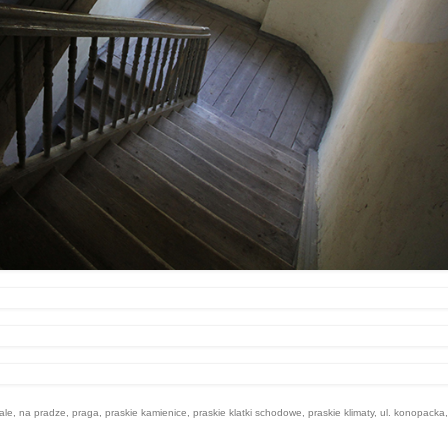
ale
,
na pradze
,
praga
,
praskie kamienice
,
praskie klatki schodowe
,
praskie klimaty
,
ul. konopacka