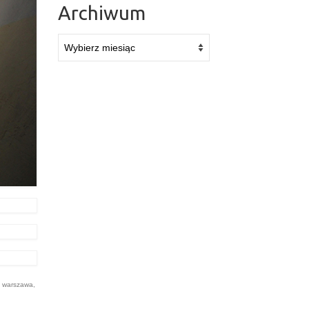
Archiwum
Archiwum
,
warszawa
,