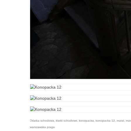
klatka schodowa
,
klatki schodowe
,
konopacka
,
konopacka 12
,
mural
,
mur
warszawska praga