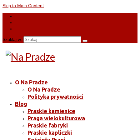
Skip to Main Content
Szuklaj w:
O Na Pradze
O Na Pradze
Polityka prywatności
Blog
Praskie kamienice
Praga wielokulturowa
Praskie fabryki
Praskie kapliczki
Kościoły Pragi