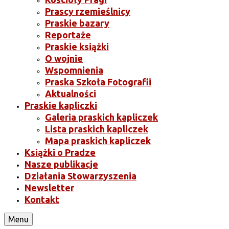
Prascy rzemieślnicy
Praskie bazary
Reportaże
Praskie książki
O wojnie
Wspomnienia
Praska Szkoła Fotografii
Aktualności
Praskie kapliczki
Galeria praskich kapliczek
Lista praskich kapliczek
Mapa praskich kapliczek
Książki o Pradze
Nasze publikacje
Działania Stowarzyszenia
Newsletter
Kontakt
Menu