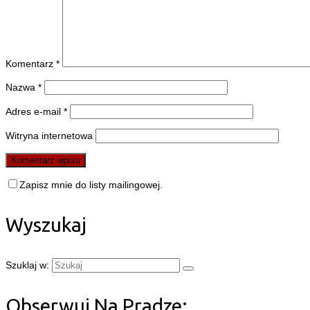
Komentarz
*
Nazwa
*
Adres e-mail
*
Witryna internetowa
Zapisz mnie do listy mailingowej.
Wyszukaj
Szuklaj w:
Obserwuj Na Pradze: