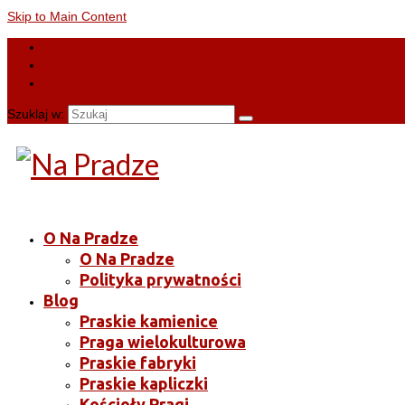
Skip to Main Content
Szuklaj w:
O Na Pradze
O Na Pradze
Polityka prywatności
Blog
Praskie kamienice
Praga wielokulturowa
Praskie fabryki
Praskie kapliczki
Kościoły Pragi