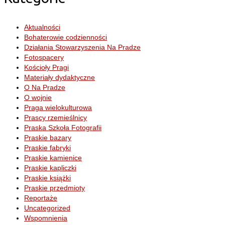
Aktualności
Bohaterowie codzienności
Działania Stowarzyszenia Na Pradze
Fotospacery
Kościoły Pragi
Materiały dydaktyczne
O Na Pradze
O wojnie
Praga wielokulturowa
Prascy rzemieślnicy
Praska Szkoła Fotografii
Praskie bazary
Praskie fabryki
Praskie kamienice
Praskie kapliczki
Praskie książki
Praskie przedmioty
Reportaże
Uncategorized
Wspomnienia