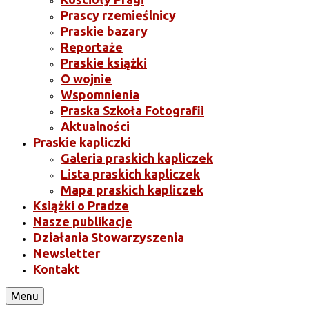
Prascy rzemieślnicy
Praskie bazary
Reportaże
Praskie książki
O wojnie
Wspomnienia
Praska Szkoła Fotografii
Aktualności
Praskie kapliczki
Galeria praskich kapliczek
Lista praskich kapliczek
Mapa praskich kapliczek
Książki o Pradze
Nasze publikacje
Działania Stowarzyszenia
Newsletter
Kontakt
Menu