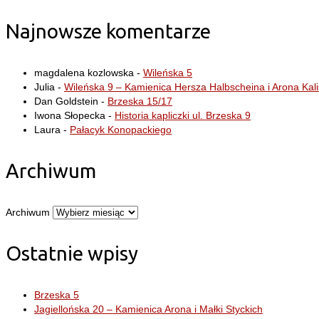
Najnowsze komentarze
magdalena kozlowska
-
Wileńska 5
Julia
-
Wileńska 9 – Kamienica Hersza Halbscheina i Arona Kal
Dan Goldstein
-
Brzeska 15/17
Iwona Słopecka
-
Historia kapliczki ul. Brzeska 9
Laura
-
Pałacyk Konopackiego
Archiwum
Archiwum
Ostatnie wpisy
Brzeska 5
Jagiellońska 20 – Kamienica Arona i Małki Styckich