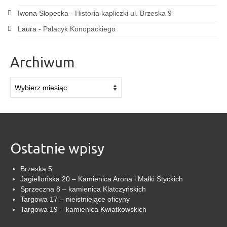
Iwona Słopecka
-
Historia kapliczki ul. Brzeska 9
Laura
-
Pałacyk Konopackiego
Archiwum
Archiwum
Ostatnie wpisy
Brzeska 5
Jagiellońska 20 – Kamienica Arona i Małki Styckich
Sprzeczna 8 – kamienica Klatczyńskich
Targowa 17 – nieistniejące oficyny
Targowa 19 – kamienica Kwiatkowskich