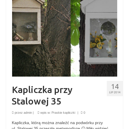
Kontakt
14
Kapliczka przy
LIP 2014
Stalowej 35
przez
admin
|
wpis w:
Praskie kapliczki
|
0
Kapliczka, którą można znaleźć na podwórku przy
ul. Stalowej 35 przeszła metamorfozę 🙂 Miło widzieć