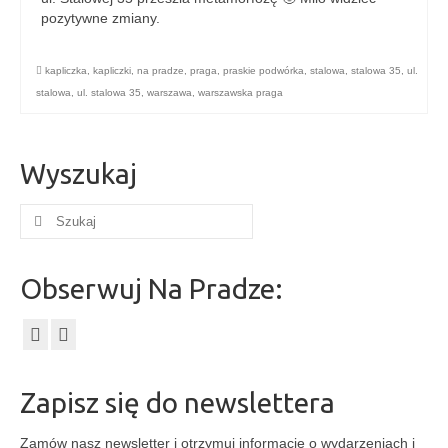
pozytywne zmiany.
kapliczka
,
kapliczki
,
na pradze
,
praga
,
praskie podwórka
,
stalowa
,
stalowa 35
,
ul.
stalowa
,
ul. stalowa 35
,
warszawa
,
warszawska praga
Wyszukaj
Szuklaj
w:
Obserwuj Na Pradze:
Zapisz się do newslettera
Zamów nasz newsletter i otrzymuj informacje o wydarzeniach i