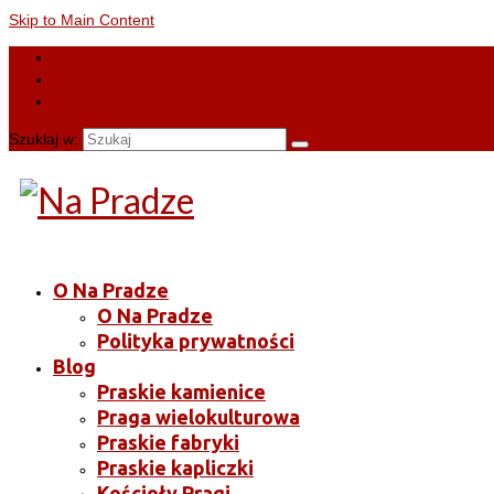
Skip to Main Content
Szuklaj w:
O Na Pradze
O Na Pradze
Polityka prywatności
Blog
Praskie kamienice
Praga wielokulturowa
Praskie fabryki
Praskie kapliczki
Kościoły Pragi