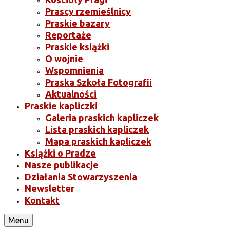
Prascy rzemieślnicy
Praskie bazary
Reportaże
Praskie książki
O wojnie
Wspomnienia
Praska Szkoła Fotografii
Aktualności
Praskie kapliczki
Galeria praskich kapliczek
Lista praskich kapliczek
Mapa praskich kapliczek
Książki o Pradze
Nasze publikacje
Działania Stowarzyszenia
Newsletter
Kontakt
Menu