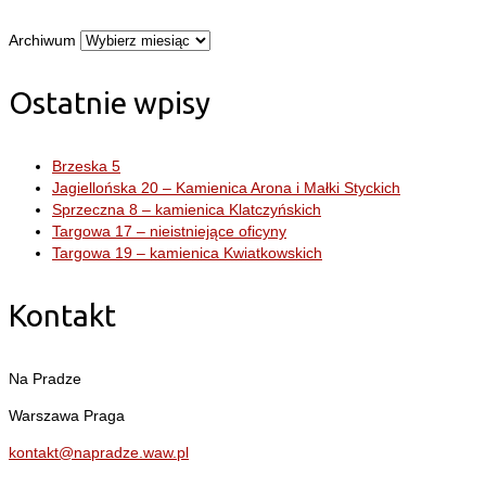
Archiwum
Ostatnie wpisy
Brzeska 5
Jagiellońska 20 – Kamienica Arona i Małki Styckich
Sprzeczna 8 – kamienica Klatczyńskich
Targowa 17 – nieistniejące oficyny
Targowa 19 – kamienica Kwiatkowskich
Kontakt
Na Pradze
Warszawa Praga
kontakt@napradze.waw.pl