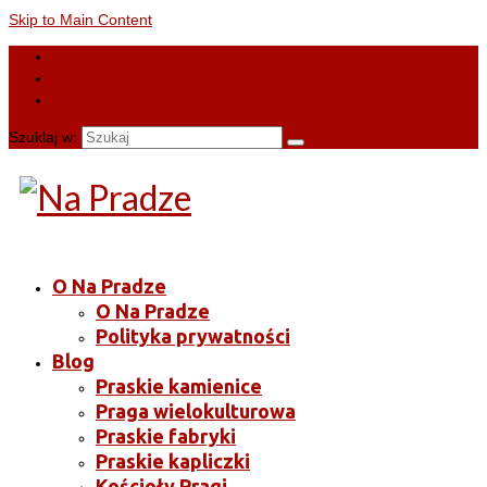
Skip to Main Content
Szuklaj w:
O Na Pradze
O Na Pradze
Polityka prywatności
Blog
Praskie kamienice
Praga wielokulturowa
Praskie fabryki
Praskie kapliczki
Kościoły Pragi