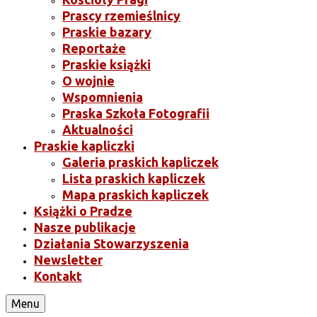
Prascy rzemieślnicy
Praskie bazary
Reportaże
Praskie książki
O wojnie
Wspomnienia
Praska Szkoła Fotografii
Aktualności
Praskie kapliczki
Galeria praskich kapliczek
Lista praskich kapliczek
Mapa praskich kapliczek
Książki o Pradze
Nasze publikacje
Działania Stowarzyszenia
Newsletter
Kontakt
Menu