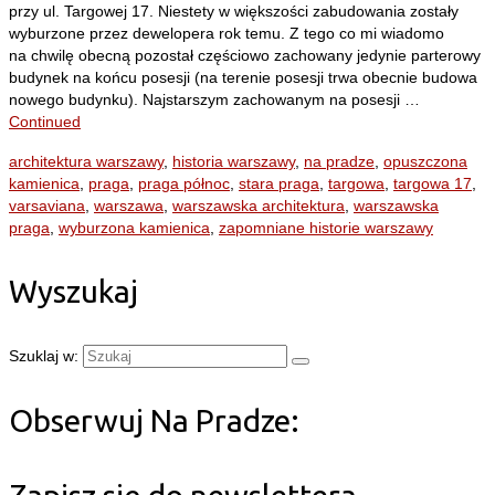
przy ul. Targowej 17. Niestety w większości zabudowania zostały
wyburzone przez dewelopera rok temu. Z tego co mi wiadomo
na chwilę obecną pozostał częściowo zachowany jedynie parterowy
budynek na końcu posesji (na terenie posesji trwa obecnie budowa
nowego budynku). Najstarszym zachowanym na posesji …
Continued
architektura warszawy
,
historia warszawy
,
na pradze
,
opuszczona
kamienica
,
praga
,
praga północ
,
stara praga
,
targowa
,
targowa 17
,
varsaviana
,
warszawa
,
warszawska architektura
,
warszawska
praga
,
wyburzona kamienica
,
zapomniane historie warszawy
Wyszukaj
Szuklaj w:
Obserwuj Na Pradze: