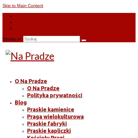
Skip to Main Content
Szuklaj w:
O Na Pradze
O Na Pradze
Polityka prywatności
Blog
Praskie kamienice
Praga wielokulturowa
Praskie fabryki
Praskie kapliczki
Kościoły Pragi