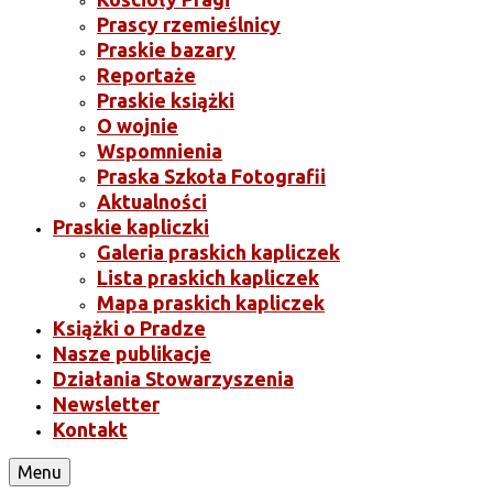
Prascy rzemieślnicy
Praskie bazary
Reportaże
Praskie książki
O wojnie
Wspomnienia
Praska Szkoła Fotografii
Aktualności
Praskie kapliczki
Galeria praskich kapliczek
Lista praskich kapliczek
Mapa praskich kapliczek
Książki o Pradze
Nasze publikacje
Działania Stowarzyszenia
Newsletter
Kontakt
Menu