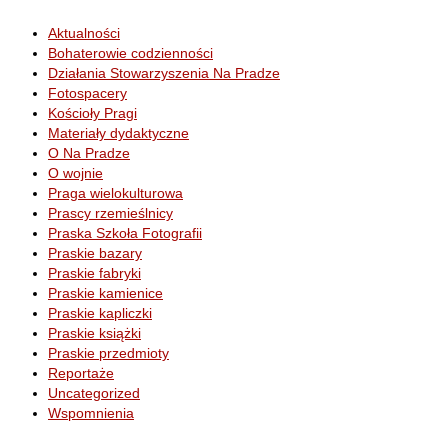
Aktualności
Bohaterowie codzienności
Działania Stowarzyszenia Na Pradze
Fotospacery
Kościoły Pragi
Materiały dydaktyczne
O Na Pradze
O wojnie
Praga wielokulturowa
Prascy rzemieślnicy
Praska Szkoła Fotografii
Praskie bazary
Praskie fabryki
Praskie kamienice
Praskie kapliczki
Praskie książki
Praskie przedmioty
Reportaże
Uncategorized
Wspomnienia