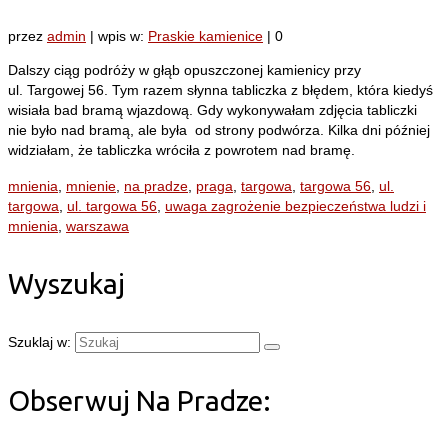
przez
admin
|
wpis w:
Praskie kamienice
|
0
Dalszy ciąg podróży w głąb opuszczonej kamienicy przy
ul. Targowej 56. Tym razem słynna tabliczka z błędem, która kiedyś
wisiała bad bramą wjazdową. Gdy wykonywałam zdjęcia tabliczki
nie było nad bramą, ale była od strony podwórza. Kilka dni później
widziałam, że tabliczka wróciła z powrotem nad bramę.
mnienia
,
mnienie
,
na pradze
,
praga
,
targowa
,
targowa 56
,
ul.
targowa
,
ul. targowa 56
,
uwaga zagrożenie bezpieczeństwa ludzi i
mnienia
,
warszawa
Wyszukaj
Szuklaj w:
Obserwuj Na Pradze: