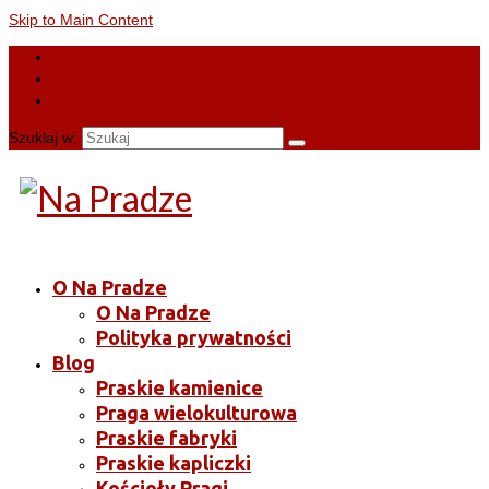
Skip to Main Content
Szuklaj w:
O Na Pradze
O Na Pradze
Polityka prywatności
Blog
Praskie kamienice
Praga wielokulturowa
Praskie fabryki
Praskie kapliczki
Kościoły Pragi