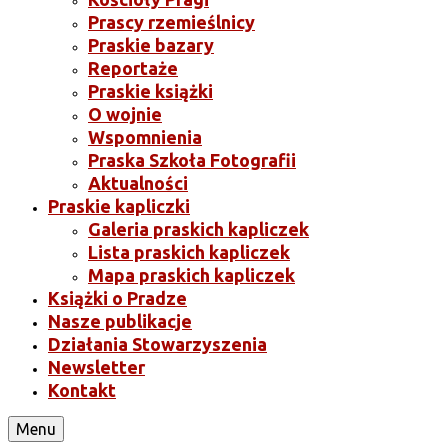
Prascy rzemieślnicy
Praskie bazary
Reportaże
Praskie książki
O wojnie
Wspomnienia
Praska Szkoła Fotografii
Aktualności
Praskie kapliczki
Galeria praskich kapliczek
Lista praskich kapliczek
Mapa praskich kapliczek
Książki o Pradze
Nasze publikacje
Działania Stowarzyszenia
Newsletter
Kontakt
Menu