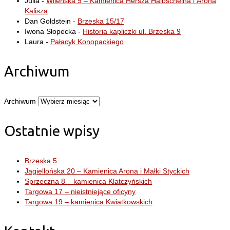
Julia
-
Wileńska 9 – Kamienica Hersza Halbscheina i Arona
Kalisza
Dan Goldstein
-
Brzeska 15/17
Iwona Słopecka
-
Historia kapliczki ul. Brzeska 9
Laura
-
Pałacyk Konopackiego
Archiwum
Archiwum
Ostatnie wpisy
Brzeska 5
Jagiellońska 20 – Kamienica Arona i Małki Styckich
Sprzeczna 8 – kamienica Klatczyńskich
Targowa 17 – nieistniejące oficyny
Targowa 19 – kamienica Kwiatkowskich