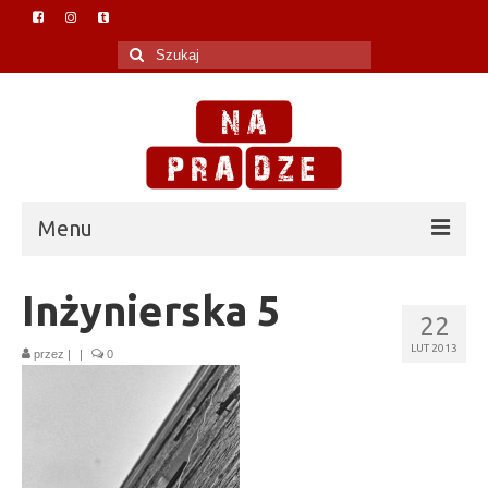
Szuklaj
w:
Menu
O Na Pradze
Inżynierska 5
22
Polityka prywatności
LUT 2013
przez
|
|
0
Blog
W mediach
Praska biblioteczka