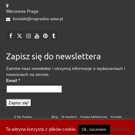
Warszawa Praga
kontakt@napradze.waw.pl
Zapisz się do newslettera
Zamów nasz newsletter i otrzymuj informacje o wydarzeniach i
nowościach na stronie.
Email
*
O Na Pradze
Blog
W mediach
Praska biblioteczka
Kontakt
Polityka prywatności
Ta witryna korzysta z plików cookie.
Dowiedz
Ok, rozumiem
© 2026 Na Pradze - WordPress Theme by
Kadence WP