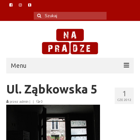
Szuklaj
w:
Menu
O Na Pradze
Ul. Ząbkowska 5
1
Polityka prywatności
CZE 2012
przez
admin
|
|
0
Blog
W mediach
Praska biblioteczka