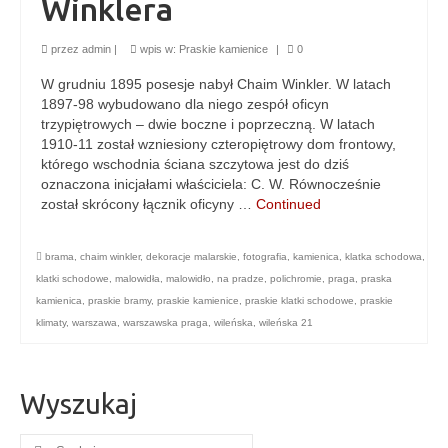
Winklera
przez
admin
|
wpis w:
Praskie kamienice
|
0
W grudniu 1895 posesje nabył Chaim Winkler. W latach
1897-98 wybudowano dla niego zespół oficyn
trzypiętrowych – dwie boczne i poprzeczną. W latach
1910-11 został wzniesiony czteropiętrowy dom frontowy,
którego wschodnia ściana szczytowa jest do dziś
oznaczona inicjałami właściciela: C. W. Równocześnie
został skrócony łącznik oficyny …
Continued
brama
,
chaim winkler
,
dekoracje malarskie
,
fotografia
,
kamienica
,
klatka schodowa
,
klatki schodowe
,
malowidła
,
malowidło
,
na pradze
,
polichromie
,
praga
,
praska
kamienica
,
praskie bramy
,
praskie kamienice
,
praskie klatki schodowe
,
praskie
klimaty
,
warszawa
,
warszawska praga
,
wileńska
,
wileńska 21
Wyszukaj
Szuklaj