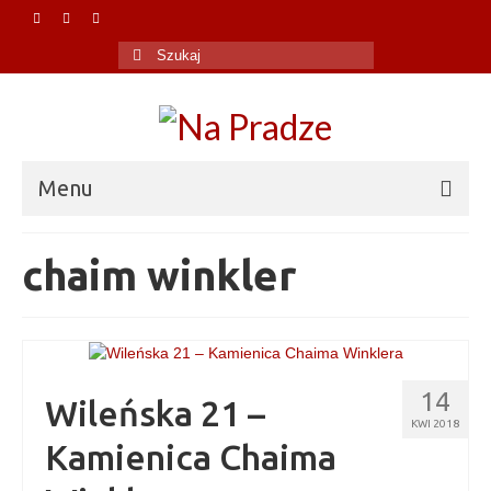
Szuklaj
w:
Menu
O Na Pradze
chaim winkler
Polityka prywatności
Blog
W mediach
14
Wileńska 21 –
KWI 2018
Praska biblioteczka
Kamienica Chaima
Kontakt