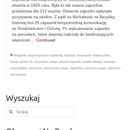
otwarta w 1925 roku. Była to tak zwana zajezdnia
przelotowa dla 212 wozów. Otwarcie zajezdni wpłynęło
pozytywnie na okolice. Z pętli na Michałowie za Bazyliką
tramwaj linii 25 zapewnił bezpośrednią komunikację
ze Śródmieściem i Ochotą. Po wybudowaniu zajezdni
na parcelach, które dawniej należały do bankrutujących
właścicieli …
Continued
fotografia
,
jerzy kasprzycki
,
kapliczka
,
kapliczki
,
kasprzycki
,
kawęczyńska
,
kawęczyńska 16
,
na pradze
,
praga
,
praskie kapliczki
,
praskie klimaty
,
tramwaje
warszawskie
,
warszawa
,
warszawska praga
,
zajezdnia
,
zajezdnia praga
,
zajezdnia
tramwajowa
Wyszukaj
Szuklaj
w: