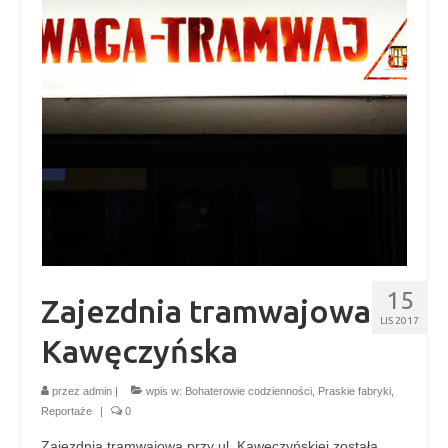
Kontakt
15
Zajezdnia tramwajowa
LIS 2017
Kawęczyńska
przez
admin
|
wpis w:
Bohaterowie codzienności
,
Praskie fabryki
,
Reportaże
|
0
Zajezdnia tramwajowa przy ul. Kawęczyńskiej została