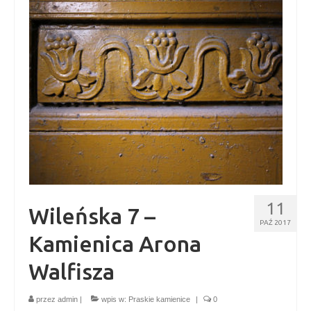
Kontakt
11
Wileńska 7 –
PAŹ 2017
Kamienica Arona
Walfisza
przez
admin
|
wpis w:
Praskie kamienice
|
0