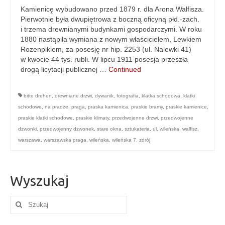
Kamienicę wybudowano przed 1879 r. dla Arona Walfisza.
Pierwotnie była dwupiętrowa z boczną oficyną płd.-zach.
i trzema drewnianymi budynkami gospodarczymi. W roku
1880 nastąpiła wymiana z nowym właścicielem, Lewkiem
Rozenpikiem, za posesję nr hip. 2253 (ul. Nalewki 41)
w kwocie 44 tys. rubli. W lipcu 1911 posesja przeszła
drogą licytacji publicznej …
Continued
bitte drehen
,
drewniane drzwi
,
dywanik
,
fotografia
,
klatka schodowa
,
klatki
schodowe
,
na pradze
,
praga
,
praska kamienica
,
praskie bramy
,
praskie kamienice
,
praskie klatki schodowe
,
praskie klimaty
,
przedwojenne drzwi
,
przedwojenne
dzwonki
,
przedwojenny dzwonek
,
stare okna
,
sztukateria
,
ul. wileńska
,
walfisz
,
warszawa
,
warszawska praga
,
wileńska
,
wileńska 7
,
zdrój
Wyszukaj
Szuklaj
w: