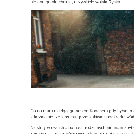
ale ona go nie chciała, oczywiście wolała Ryśka.
Co do muru dzielącego nas od Konesera gdy byłam mały
zdarzało się, że ktoś mur przeskakiwał i podkradał w
Niestety w swoich albumach rodzinnych nie mam zbyt 
kamienica czy podwórko wyglądem nie zmieniły się jakoś