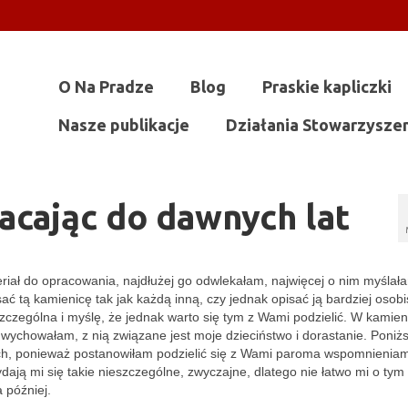
O Na Pradze
Blog
Praskie kapliczki
Nasze publikacje
Działania Stowarzysze
cając do dawnych lat
eriał do opracowania, najdłużej go odwlekałam, najwięcej o nim myślał
ać tą kamienicę tak jak każdą inną, czy jednak opisać ją bardziej osobi
zególna i myślę, że jednak warto się tym z Wami podzielić. W kamien
 wychowałam, z nią związane jest moje dzieciństwo i dorastanie. Poniż
ch, ponieważ postanowiłam podzielić się z Wami paroma wspomnieniam
ją mi się takie nieszczególne, zwyczajne, dlatego nie łatwo mi o tym 
 później.