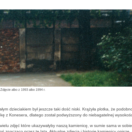
Zdjęcie albo z 1993 albo 1994 r.
m dzieciakiem był jeszcze taki dość niski. Krążyła plotka, że podobn
ódkę z Konesera, dlatego został podwyższony do niebagatelnej wysokośc
wielu zdjęć które ukazywałyby naszą kamienicę, w sumie sama w sobie
 znacząco przez te lata. Aktualne zdjęcia i historie kamienicy opiszę