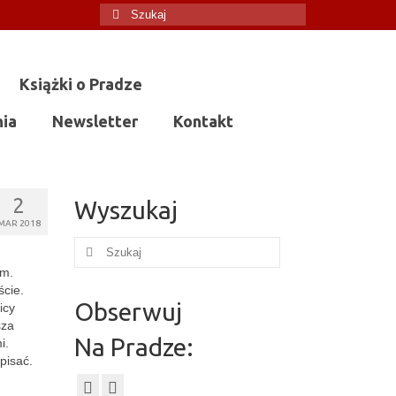
Szuklaj
w:
Książki o Pradze
nia
Newsletter
Kontakt
2
Wyszukaj
MAR 2018
Szuklaj
w:
am.
ście.
Obserwuj
icy
sza
Na Pradze:
i.
pisać.