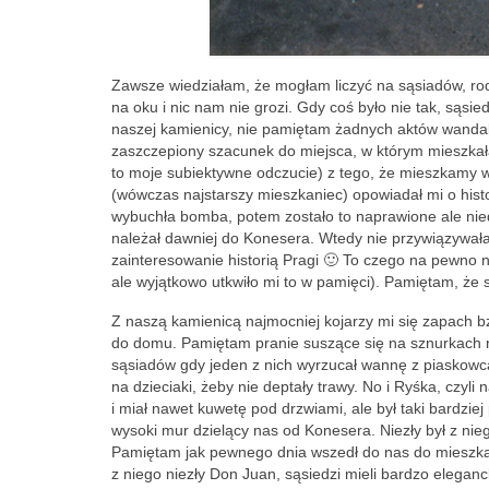
Zawsze wiedziałam, że mogłam liczyć na sąsiadów, rod
na oku i nic nam nie grozi. Gdy coś było nie tak, sąsie
naszej kamienicy, nie pamiętam żadnych aktów wandaliz
zaszczepiony szacunek do miejsca, w którym mieszka
to moje subiektywne odczucie) z tego, że mieszkamy w
(wówczas najstarszy mieszkaniec) opowiadał mi o hist
wybuchła bomba, potem zostało to naprawione ale niedb
należał dawniej do Konesera. Wtedy nie przywiązywała
zainteresowanie historią Pragi 🙂 To czego na pewno n
ale wyjątkowo utkwiło mi to w pamięci). Pamiętam, że s
Z naszą kamienicą najmocniej kojarzy mi się zapach bz
do domu. Pamiętam pranie suszące się na sznurkach n
sąsiadów gdy jeden z nich wyrzucał wannę z piaskowca,
na dzieciaki, żeby nie deptały trawy. No i Ryśka, czy
i miał nawet kuwetę pod drzwiami, ale był taki bardzie
wysoki mur dzielący nas od Konesera. Niezły był z nie
Pamiętam jak pewnego dnia wszedł do nas do mieszkani
z niego niezły Don Juan, sąsiedzi mieli bardzo elega