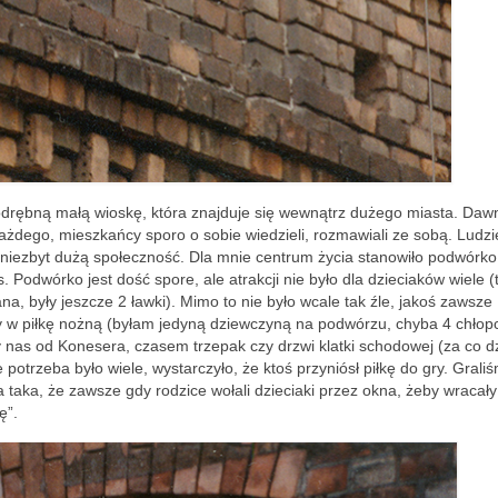
rębną małą wioskę, która znajduje się wewnątrz dużego miasta. Dawn
każdego, mieszkańcy sporo o sobie wiedzieli, rozmawiali ze sobą. Ludz
ą niezbyt dużą społeczność. Dla mnie centrum życia stanowiło podwórko
Podwórko jest dość spore, ale atrakcji nie było dla dzieciaków wiele (
ana, były jeszcze 2 ławki). Mimo to nie było wcale tak źle, jakoś zawsze
śmy w piłkę nożną (byłam jedyną dziewczyną na podwórzu, chyba 4 chłop
 nas od Konesera, czasem trzepak czy drzwi klatki schodowej (za co d
otrzeba było wiele, wystarczyło, że ktoś przyniósł piłkę do gry. Graliś
ła taka, że zawsze gdy rodzice wołali dzieciaki przez okna, żeby wracały
ę”.