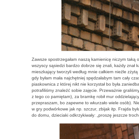
Zawsze spostrzegałam naszą kamienicę niczym taką od
wszyscy sąsiedzi bardzo dobrze się znali, każdy znał 
mieszkający tworzyli według mnie całkiem nieźle zżyt
gdy byłam mała najchętniej spędzałabym tam cały czas. 
piaskownica z której nikt nie korzystał bo była zaniedb
potrafiliśmy znaleźć sobie zajęcie. Przeważnie grali
z tego co pamiętam), za bramkę robił mur oddzielający
przepraszam, bo zapewne to wkurzało wiele osób). Nie p
w gry podwórkowe jak np. szczur, zbijak itp. Frajda by
do domu, dzieciaki odkrzykiwały: „proszę jeszcze troch