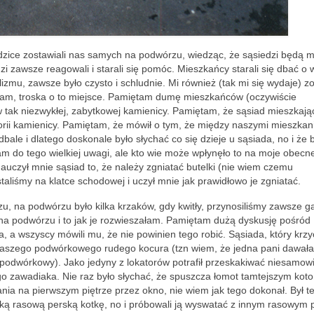
zice zostawiali nas samych na podwórzu, wiedząc, że sąsiedzi będą mi
dzi zawsze reagowali i starali się pomóc. Mieszkańcy starali się dbać o
mu, zawsze było czysto i schludnie. Mi również (tak mi się wydaje) zo
łam, troska o to miejsce. Pamiętam dumę mieszkańców (oczywiście
 tak niezwykłej, zabytkowej kamienicy. Pamiętam, że sąsiad mieszkają
orii kamienicy. Pamiętam, że mówił o tym, że między naszymi mieszkan
ale i dlatego doskonale było słychać co się dzieje u sąsiada, no i że
m do tego wielkiej uwagi, ale kto wie może wpłynęło to na moje obecn
auczył mnie sąsiad to, że należy zgniatać butelki (nie wiem czemu
taliśmy na klatce schodowej i uczył mnie jak prawidłowo je zgniatać.
u, na podwórzu było kilka krzaków, gdy kwitły, przynosiliśmy zawsze ga
a podwórzu i to jak je rozwieszałam. Pamiętam dużą dyskusję pośród
 a wszyscy mówili mu, że nie powinien tego robić. Sąsiada, który krzy
li naszego podwórkowego rudego kocura (tzn wiem, że jedna pani dawał
j podwórkowy). Jako jedyny z lokatorów potrafił przeskakiwać niesamowi
go zawadiaka. Nie raz było słychać, że spuszcza łomot tamtejszym kot
a na pierwszym piętrze przez okno, nie wiem jak tego dokonał. Był t
ncką rasową perską kotkę, no i próbowali ją wyswatać z innym rasowym