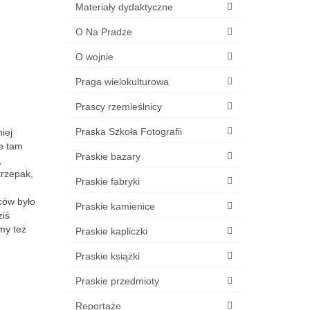
Materiały dydaktyczne
O Na Pradze
O wojnie
Praga wielokulturowa
Prascy rzemieślnicy
Praska Szkoła Fotografii
iej
ie tam
Praskie bazary
,
trzepak,
Praskie fabryki
ców było
Praskie kamienice
ziś
my też
Praskie kapliczki
Praskie książki
Praskie przedmioty
Reportaże