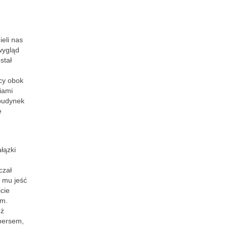
eli nas
 wygląd
stał
cy obok
iami
 budynek
e
łązki
czał
a mu jeść
cie
om.
eż
 persem,