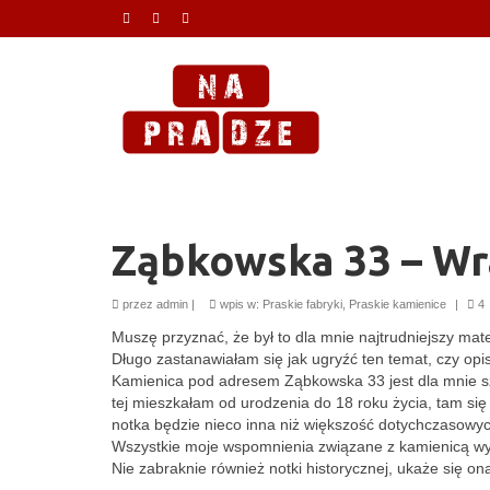
Ząbkowska 33 – Wra
przez
admin
|
wpis w:
Praskie fabryki
,
Praskie kamienice
|
4
Muszę przyznać, że był to dla mnie najtrudniejszy mat
Długo zastanawiałam się jak ugryźć ten temat, czy opis
Kamienica pod adresem Ząbkowska 33 jest dla mnie szc
tej mieszkałam od urodzenia do 18 roku życia, tam się
notka będzie nieco inna niż większość dotychczasowy
Wszystkie moje wspomnienia związane z kamienicą wyda
Nie zabraknie również notki historycznej, ukaże się ona