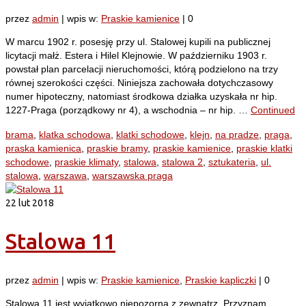
przez
admin
|
wpis w:
Praskie kamienice
|
0
W marcu 1902 r. posesję przy ul. Stalowej kupili na publicznej
licytacji małż. Estera i Hilel Klejnowie. W październiku 1903 r.
powstał plan parcelacji nieruchomości, którą podzielono na trzy
równej szerokości części. Niniejsza zachowała dotychczasowy
numer hipoteczny, natomiast środkowa działka uzyskała nr hip.
1227-Praga (porządkowy nr 4), a wschodnia – nr hip. …
Continued
brama
,
klatka schodowa
,
klatki schodowe
,
klejn
,
na pradze
,
praga
,
praska kamienica
,
praskie bramy
,
praskie kamienice
,
praskie klatki
schodowe
,
praskie klimaty
,
stalowa
,
stalowa 2
,
sztukateria
,
ul.
stalowa
,
warszawa
,
warszawska praga
22
lut 2018
Stalowa 11
przez
admin
|
wpis w:
Praskie kamienice
,
Praskie kapliczki
|
0
Stalowa 11 jest wyjątkowo niepozorna z zewnątrz. Przyznam,