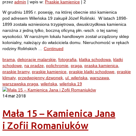
przez
admin
|
wpis w:
Praskie kamienice
|
2
W grudniu 1895 r. posesję, na której obecnie stoi kamienica
pod adresem Wileńska 19 zakupił Józef Roliński. W latach 1898-
1899 została wzniesiona trzypiętrowa, dwuskrzydłowa kamienica
narożna z jedną tylko, boczną oficyną płn.-wsch. o tej samej
wysokości. W narożnym lokalu handlowym został urządzony sklep
kolonialny, należący do właściciela domu. Nieruchomość w rękach
rodziny Rolińskich …
Continued
brama
,
dekoracje malarskie
,
fotografia
,
klatka schodowa
,
klatki
schodowe
,
na pradze
,
polichromie
,
praga
,
praska kamienica
,
praskie bramy
,
praskie kamienice
,
praskie klatki schodowe
,
praskie
klimaty
,
przedwojenny dzwonek
,
ul. wileńska
,
warszawa
,
warszawska praga
,
wileńska
,
wileńska 19
14
mar 2018
Mała 15 – Kamienica Jana
i Zofii Romaniuków