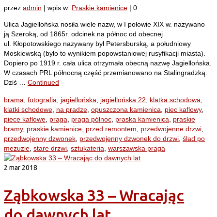
przez
admin
|
wpis w:
Praskie kamienice
|
0
Ulica Jagiellońska nosiła wiele nazw, w I połowie XIX w. nazywano
ją Szeroką, od 1865r. odcinek na północ od obecnej
ul. Kłopotowskiego nazywany był Petersburską, a południowy
Moskiewską (było to wynikiem popowstaniowej rusyfikacji miasta).
Dopiero po 1919 r. cała ulica otrzymała obecną nazwę Jagiellońska.
W czasach PRL północną część przemianowano na Stalingradzką.
Dziś …
Continued
brama
,
fotografia
,
jagiellońska
,
jagiellońska 22
,
klatka schodowa
,
klatki schodowe
,
na pradze
,
opuszczona kamienica
,
piec kaflowy
,
piece kaflowe
,
praga
,
praga północ
,
praska kamienica
,
praskie
bramy
,
praskie kamienice
,
przed remontem
,
przedwojenne drzwi
,
przedwojenny dzwonek
,
przedwojenny dzwonek do drzwi
,
ślad po
mezuzie
,
stare drzwi
,
sztukateria
,
warszawska praga
2
mar 2018
Ząbkowska 33 – Wracając
do dawnych lat