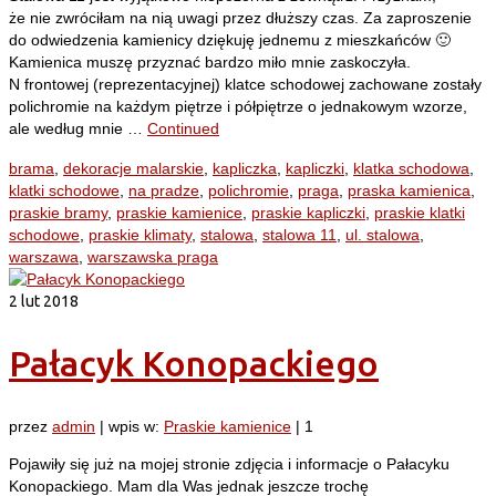
że nie zwróciłam na nią uwagi przez dłuższy czas. Za zaproszenie
do odwiedzenia kamienicy dziękuję jednemu z mieszkańców 🙂
Kamienica muszę przyznać bardzo miło mnie zaskoczyła.
N frontowej (reprezentacyjnej) klatce schodowej zachowane zostały
polichromie na każdym piętrze i półpiętrze o jednakowym wzorze,
ale według mnie …
Continued
brama
,
dekoracje malarskie
,
kapliczka
,
kapliczki
,
klatka schodowa
,
klatki schodowe
,
na pradze
,
polichromie
,
praga
,
praska kamienica
,
praskie bramy
,
praskie kamienice
,
praskie kapliczki
,
praskie klatki
schodowe
,
praskie klimaty
,
stalowa
,
stalowa 11
,
ul. stalowa
,
warszawa
,
warszawska praga
2
lut 2018
Pałacyk Konopackiego
przez
admin
|
wpis w:
Praskie kamienice
|
1
Pojawiły się już na mojej stronie zdjęcia i informacje o Pałacyku
Konopackiego. Mam dla Was jednak jeszcze trochę