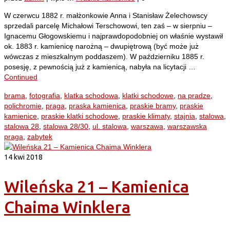
W czerwcu 1882 r. małżonkowie Anna i Stanisław Żelechowscy
sprzedali parcelę Michałowi Terschowowi, ten zaś – w sierpniu –
Ignacemu Głogowskiemu i najprawdopodobniej on właśnie wystawił
ok. 1883 r. kamienicę narożną – dwupiętrową (być może już
wówczas z mieszkalnym poddaszem). W październiku 1885 r.
posesję, z pewnością już z kamienicą, nabyła na licytacji …
Continued
brama
,
fotografia
,
klatka schodowa
,
klatki schodowe
,
na pradze
,
polichromie
,
praga
,
praska kamienica
,
praskie bramy
,
praskie
kamienice
,
praskie klatki schodowe
,
praskie klimaty
,
stajnia
,
stalowa
,
stalowa 28
,
stalowa 28/30
,
ul. stalowa
,
warszawa
,
warszawska
praga
,
zabytek
14
kwi 2018
Wileńska 21 – Kamienica
Chaima Winklera