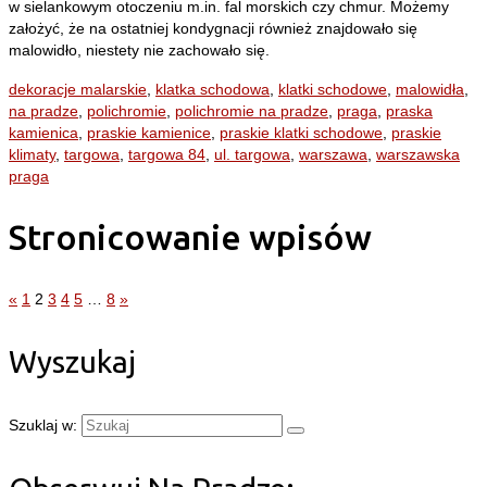
w sielankowym otoczeniu m.in. fal morskich czy chmur. Możemy
założyć, że na ostatniej kondygnacji również znajdowało się
malowidło, niestety nie zachowało się.
dekoracje malarskie
,
klatka schodowa
,
klatki schodowe
,
malowidła
,
na pradze
,
polichromie
,
polichromie na pradze
,
praga
,
praska
kamienica
,
praskie kamienice
,
praskie klatki schodowe
,
praskie
klimaty
,
targowa
,
targowa 84
,
ul. targowa
,
warszawa
,
warszawska
praga
Stronicowanie wpisów
«
1
2
3
4
5
…
8
»
Wyszukaj
Szuklaj w: