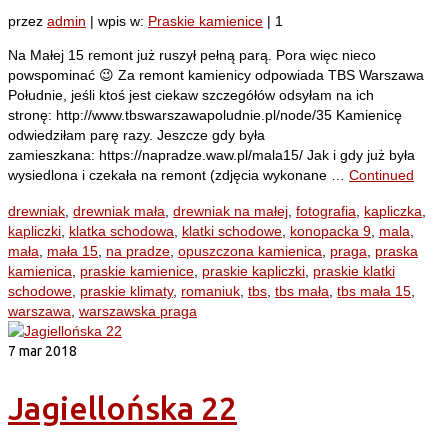
przez
admin
|
wpis w:
Praskie kamienice
|
1
Na Małej 15 remont już ruszył pełną parą. Pora więc nieco
powspominać 😉 Za remont kamienicy odpowiada TBS Warszawa
Południe, jeśli ktoś jest ciekaw szczegółów odsyłam na ich
stronę: http://www.tbswarszawapoludnie.pl/node/35 Kamienicę
odwiedziłam parę razy. Jeszcze gdy była
zamieszkana: https://napradze.waw.pl/mala15/ Jak i gdy już była
wysiedlona i czekała na remont (zdjęcia wykonane …
Continued
drewniak
,
drewniak mała
,
drewniak na małej
,
fotografia
,
kapliczka
,
kapliczki
,
klatka schodowa
,
klatki schodowe
,
konopacka 9
,
mala
,
mała
,
mała 15
,
na pradze
,
opuszczona kamienica
,
praga
,
praska
kamienica
,
praskie kamienice
,
praskie kapliczki
,
praskie klatki
schodowe
,
praskie klimaty
,
romaniuk
,
tbs
,
tbs mała
,
tbs mała 15
,
warszawa
,
warszawska praga
7
mar 2018
Jagiellońska 22