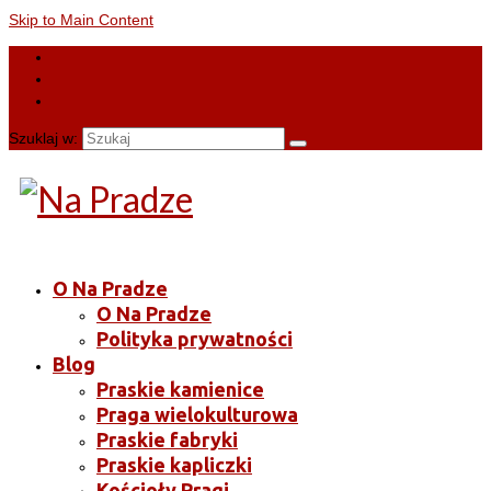
Skip to Main Content
Szuklaj w:
O Na Pradze
O Na Pradze
Polityka prywatności
Blog
Praskie kamienice
Praga wielokulturowa
Praskie fabryki
Praskie kapliczki
Kościoły Pragi