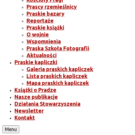
Prascy rzemieślnicy
Praskie bazary
Reportaże
Praskie książki
O wojnie
Wspomnienia
Praska Szkoła Fotografii
Aktualności
Praskie kapliczki
Galeria praskich kapliczek
Lista praskich kapliczek
Mapa praskich kapliczek
Książki o Pradze
Nasze publikacje
Działania Stowarzyszenia
Newsletter
Kontakt
Menu