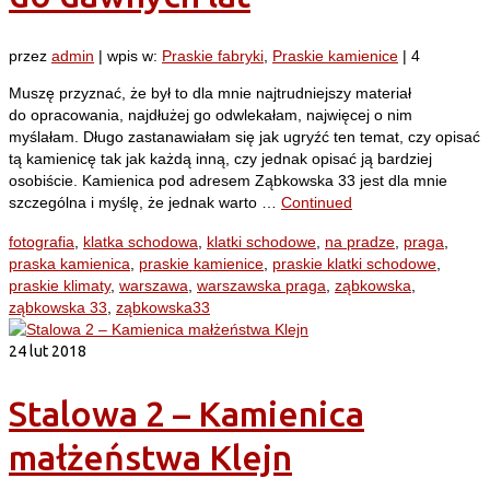
przez
admin
|
wpis w:
Praskie fabryki
,
Praskie kamienice
|
4
Muszę przyznać, że był to dla mnie najtrudniejszy materiał
do opracowania, najdłużej go odwlekałam, najwięcej o nim
myślałam. Długo zastanawiałam się jak ugryźć ten temat, czy opisać
tą kamienicę tak jak każdą inną, czy jednak opisać ją bardziej
osobiście. Kamienica pod adresem Ząbkowska 33 jest dla mnie
szczególna i myślę, że jednak warto …
Continued
fotografia
,
klatka schodowa
,
klatki schodowe
,
na pradze
,
praga
,
praska kamienica
,
praskie kamienice
,
praskie klatki schodowe
,
praskie klimaty
,
warszawa
,
warszawska praga
,
ząbkowska
,
ząbkowska 33
,
ząbkowska33
24
lut 2018
Stalowa 2 – Kamienica
małżeństwa Klejn