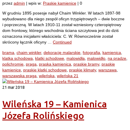
przez
admin
|
wpis w:
Praskie kamienice
|
0
W grudniu 1895 posesje nabył Chaim Winkler. W latach 1897-98
wybudowano dla niego zespół oficyn trzypiętrowych – dwie boczne
i poprzeczną. W latach 1910-11 został wzniesiony czteropiętrowy
dom frontowy, którego wschodnia ściana szczytowa jest do dziś
oznaczona inicjałami właściciela: C. W. Równocześnie został
skrócony łącznik oficyny …
Continued
brama
,
chaim winkler
,
dekoracje malarskie
,
fotografia
,
kamienica
,
klatka schodowa
,
klatki schodowe
,
malowidła
,
malowidło
,
na pradze
,
polichromie
,
praga
,
praska kamienica
,
praskie bramy
,
praskie
kamienice
,
praskie klatki schodowe
,
praskie klimaty
,
warszawa
,
warszawska praga
,
wileńska
,
wileńska 21
21
mar 2018
Wileńska 19 – Kamienica
Józefa Rolińskiego