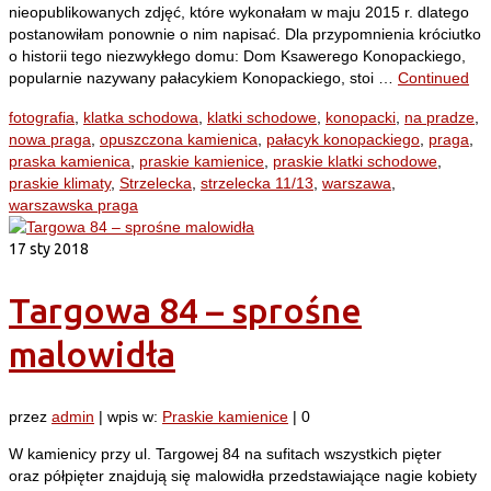
nieopublikowanych zdjęć, które wykonałam w maju 2015 r. dlatego
postanowiłam ponownie o nim napisać. Dla przypomnienia króciutko
o historii tego niezwykłego domu: Dom Ksawerego Konopackiego,
popularnie nazywany pałacykiem Konopackiego, stoi …
Continued
fotografia
,
klatka schodowa
,
klatki schodowe
,
konopacki
,
na pradze
,
nowa praga
,
opuszczona kamienica
,
pałacyk konopackiego
,
praga
,
praska kamienica
,
praskie kamienice
,
praskie klatki schodowe
,
praskie klimaty
,
Strzelecka
,
strzelecka 11/13
,
warszawa
,
warszawska praga
17
sty 2018
Targowa 84 – sprośne
malowidła
przez
admin
|
wpis w:
Praskie kamienice
|
0
W kamienicy przy ul. Targowej 84 na sufitach wszystkich pięter
oraz półpięter znajdują się malowidła przedstawiające nagie kobiety